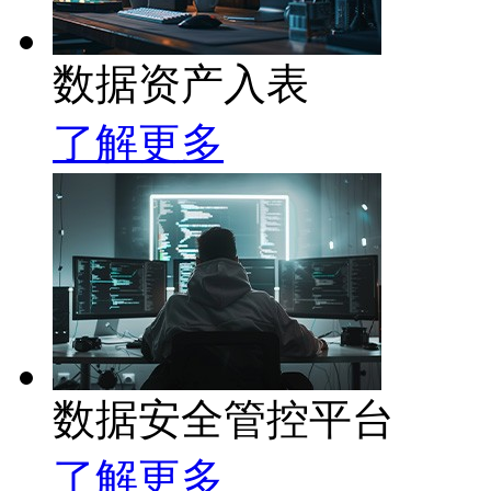
数据资产入表
了解更多
数据安全管控平台
了解更多