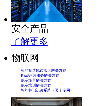
安全产品
了解更多
物联网
智能制造线边搬运解决方案
RaaS运营服务解决方案
低空场景解决方案
低空培训解决方案
智能标识识读系统（叉车专用）