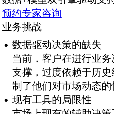
预约专家咨询
业务挑战
数据驱动决策的缺失
当前，客户在进行业
支撑，过度依赖于历
制了他们对市场动态的
现有工具的局限性
市场上现有的辅助决策工