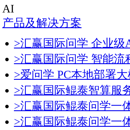
AI
产品及解决方案
>汇赢国际问学 企业级A
>汇赢国际问学 智能流
>爱问学 PC本地部署
>汇赢国际鲲泰智算服
>汇赢国际鲲泰问学一
>汇赢国际鲲泰问学一体机