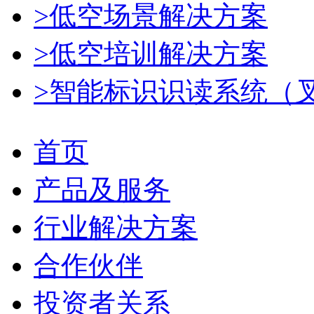
>低空场景解决方案
>低空培训解决方案
>智能标识识读系统（
首页
产品及服务
行业解决方案
合作伙伴
投资者关系