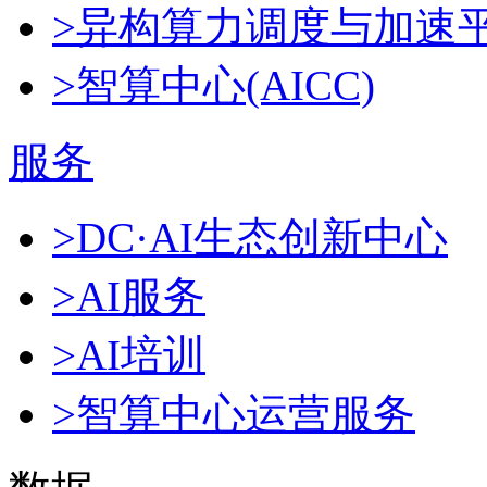
>异构算力调度与加速
>智算中心(AICC)
服务
>DC·AI生态创新中心
>AI服务
>AI培训
>智算中心运营服务