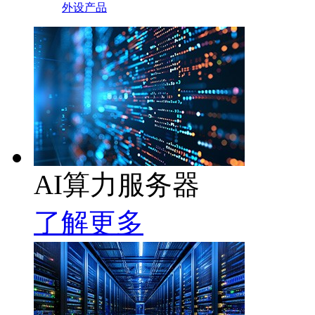
外设产品
AI算力服务器
了解更多