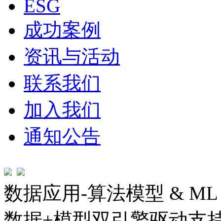
ESG
成功案例
资讯与活动
联系我们
加入我们
通知公告
数据应用-算法模型 & ML
数据+模型双引擎驱动支