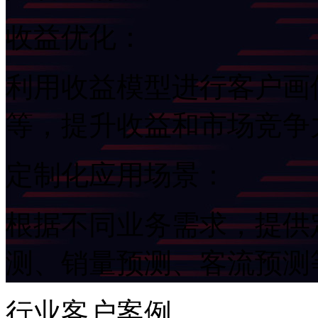
收益优化：
利用收益模型进行客户画像分析
等，提升收益和市场竞
定制化应用场景：
根据不同业务需求，提供
测、销量预测、客流预
行业客户案例