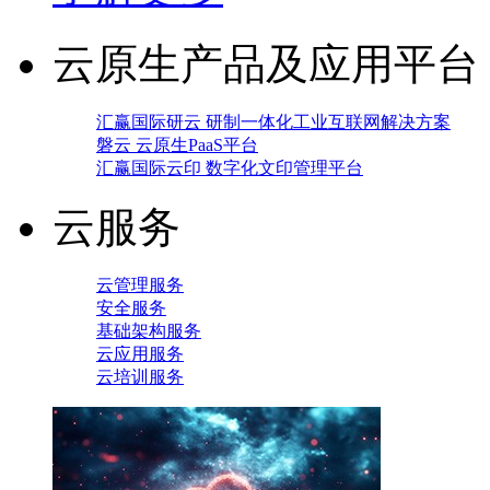
云原生产品及应用平台
汇赢国际研云 研制一体化工业互联网解决方案
磐云 云原生PaaS平台
汇赢国际云印 数字化文印管理平台
云服务
云管理服务
安全服务
基础架构服务
云应用服务
云培训服务